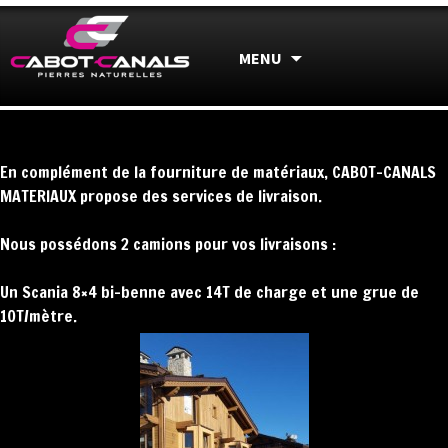
Nous utilisons Google Analytics. En continuant à naviguer,
vous nous autorisez à déposer un cookie à des fins de
Skip
MENU
mesures d'audience.
Accepter
Refuser
En savoir plus
to
content
En complément de la fourniture de matériaux, CABOT-CANALS
MATERIAUX propose des services de livraison.
Nous possédons 2 camions pour vos livraisons :
Un Scania 8×4 bi-benne avec 14T de charge et une grue de
10T/mètre.