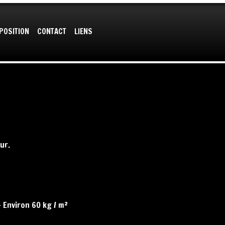
audience.
Accepter
Refuser
En savoir plus
XPOSITION
CONTACT
LIENS
ur.
– Environ 60 kg / m²