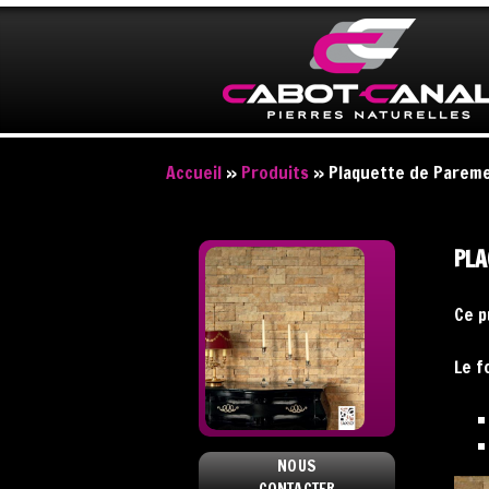
Nous utilisons Google Analytics. En continuant à naviguer, vo
Accueil
»
Produits
» Plaquette de Parem
PLA
Ce p
Le f
NOUS
CONTACTER