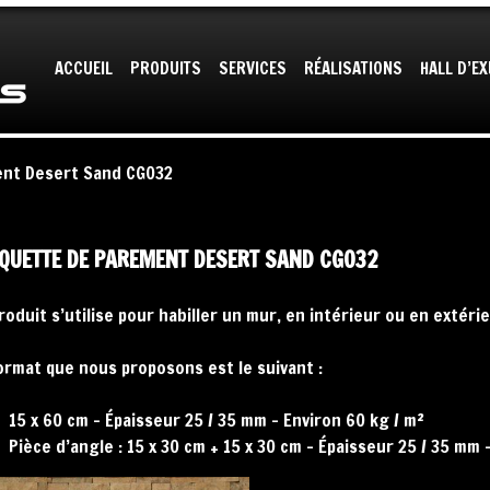
us nous autorisez à déposer un cookie à des fins de mesures d'
Skip
ACCUEIL
PRODUITS
SERVICES
RÉALISATIONS
HALL D’E
to
content
ent Desert Sand CG032
QUETTE DE PAREMENT DESERT SAND CG032
roduit s’utilise pour habiller un mur, en intérieur ou en extérie
ormat que nous proposons est le suivant :
15 x 60 cm – Épaisseur 25 / 35 mm – Environ 60 kg / m²
Pièce d’angle : 15 x 30 cm + 15 x 30 cm – Épaisseur 25 / 35 mm 